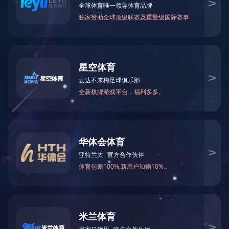
企业概况
新闻中心
产品展示
工程案列
合作加盟
服务支
持
完美（中国）
扫一扫，关注我们
扫一扫，手机访问
COPYRIGHT © HNYUANRUI.COM ALL RIGHTS RESERVED.
完美体育
版权