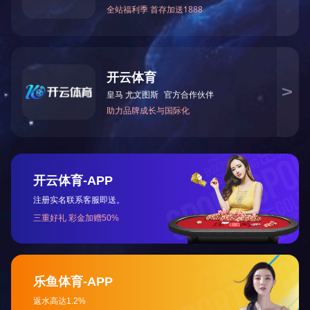
领域。
面向未来，公司将继续深化改革、优化产业结构、
创新发展模式、推进转型升级，奉行
“用品质塑造口
碑，用信誉赢得市场”的经营理念，发扬”诚信立足，
创新致远”的企业精神。
完美体育期待与您真诚合作，共创美好未来！
企业概况
新闻中心
产品展示
工程案列
合作加盟
服务支
持
完美（中国）