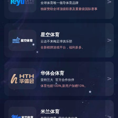
完美体育
完美体育（原名湖南远瑞机械模具制造有限公
司），
位于交通发达、
环境
优美的洞庭
湖畔
—湖南临
湘三湾高新技术开发区内。
公司成立于2007年10月，坐落于湖南省临湘市三湾
工业园，现拥有员工百余名，公司先后投资1.5亿元
建成占地80亩，且配套设施完备的现代化生态厂区，
主要设施包括22000m²的厂房，4000m²的办公和产品