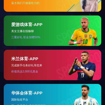
扫一扫，关注我们
扫一扫，手机访问
COPYRIGHT © HNYUANRUI.COM ALL RIGHTS RESERVED.
完美体育
版权
所有
湘ICP备16017744号
亚新电子首页
|
米兰官方网页版
|
华体网页版登录入口
|
完美体育
|
九游j9官网入口
（中国）官方网站
|
乐鱼网页版
|
米兰体育网页版
|
星空体育app官网入口
|
米兰官方
首页
企业概况
产品中心
完美（中国）
网页版
|